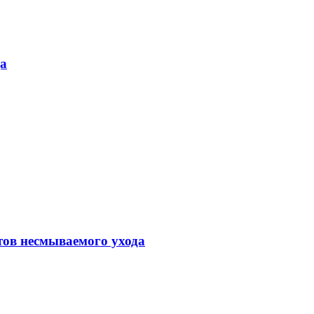
да
тов несмываемого ухода