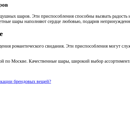
ров
здушных шаров. Эти приспособления способны вызвать радость
оцветные шары наполняют сердце любовью, подарив непринужден
е
ения романтического свидания. Эти приспособления могут служ
вкой по Москве. Качественные шары, широкий выбор ассортимент
икации брендовых вещей?