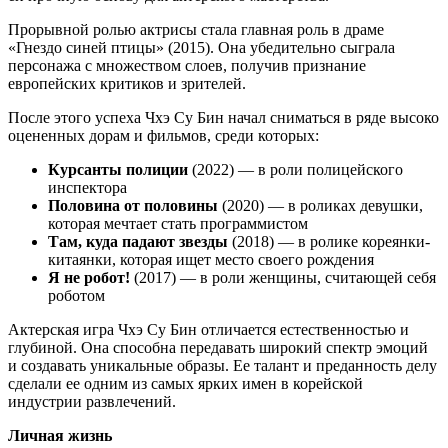
Прорывной ролью актрисы стала главная роль в драме
«Гнездо синей птицы» (2015). Она убедительно сыграла
персонажа с множеством слоев, получив признание
европейских критиков и зрителей.
После этого успеха Чхэ Су Бин начал сниматься в ряде высоко
оцененных дорам и фильмов, среди которых:
Курсанты полиции
(2022) — в роли полицейского
инспектора
Половина от половины
(2020) — в роликах девушки,
которая мечтает стать программистом
Там, куда падают звезды
(2018) — в ролике кореянки-
китаянки, которая ищет место своего рождения
Я не робот!
(2017) — в роли женщины, считающей себя
роботом
Актерская игра Чхэ Су Бин отличается естественностью и
глубиной. Она способна передавать широкий спектр эмоций
и создавать уникальные образы. Ее талант и преданность делу
сделали ее одним из самых ярких имен в корейской
индустрии развлечений.
Личная жизнь