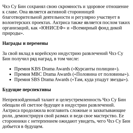
Чхэ Су Бин сохранял свою скромность и здоровое отношение
к славе. Она является активной сторонницей
благотворительной деятельности и регулярно участвует в
волонтерских проектах. Актриса также является послом таких
организаций, как «ЮНИСЕФ» и «Всемирный фонд дикой
природы».
Награды и перемены
За свой вклад в корейскую индустрию развлечений Чхэ Су
Бин получил ряд наград, в том числе:
Премия KBS Drama Awards («Курсанты полиции»).
Премия MBC Drama Awards («Половина от половины»).
Премия SBS Drama Awards («Там, куда упадут звезды»).
Будущие перспективы
Непревзойденный талант и целеустремленность Чхэ Су Бин
обещали ей светлое будущее в индустрии развлечений.
Актриса продолжила возглавить сложные и захватывающие
роли, демонстрируя свой размах и ведя свое мастерство. Ее
сторонники с нетерпением ожидают увидеть, чего Чхэ Су Бин
добьется в будущем.