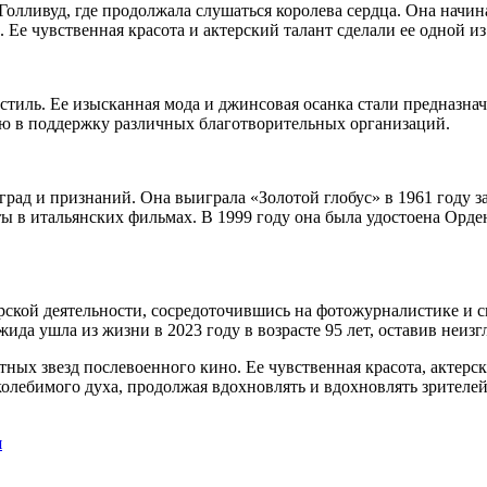
Голливуд, где продолжала слушаться королева сердца. Она начи
Ее чувственная красота и актерский талант сделали ее одной из
тиль. Ее изысканная мода и джинсовая осанка стали предназна
ю в поддержку различных благотворительных организаций.
ад и признаний. Она выиграла «Золотой глобус» в 1961 году за
ы в итальянских фильмах. В 1999 году она была удостоена Орден
рской деятельности, сосредоточившись на фотожурналистике и 
а ушла из жизни в 2023 году в возрасте 95 лет, оставив неизг
ых звезд послевоенного кино. Ее чувственная красота, актерски
олебимого духа, продолжая вдохновлять и вдохновлять зрителей
я