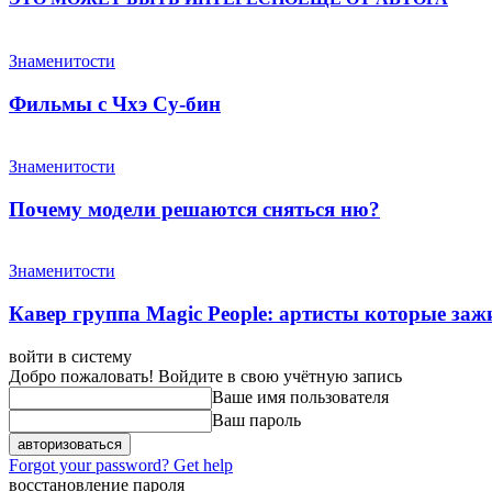
Знаменитости
Фильмы с Чхэ Су-бин
Знаменитости
Почему модели решаются сняться ню?
Знаменитости
Кавер группа Magic People: артисты которые за
войти в систему
Добро пожаловать! Войдите в свою учётную запись
Ваше имя пользователя
Ваш пароль
Forgot your password? Get help
восстановление пароля