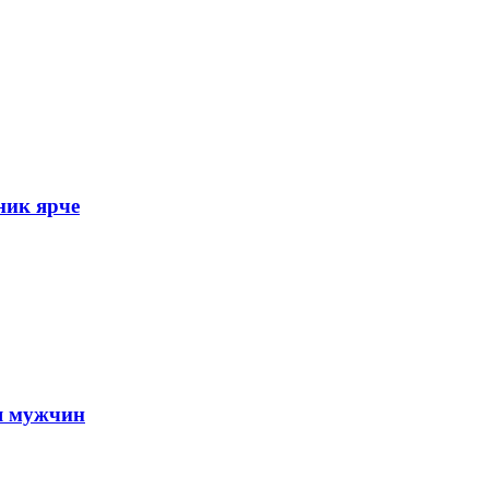
ник ярче
я мужчин