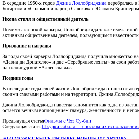
В середине 1950-х годов
Джина Лоллобриджида
перебралась в 
Богартом и «Соломон и царица Савская» с Юломом Бриннером. 
Икона стиля и общественный деятель
Помимо актерской карьеры, Лоллобриджида также имела иной с
активным общественным деятелем, пользующимся известность
Признание и награды
За годы своей карьеры Лоллобриджида получила множество нагр
«Давид ди Донателло» и две «Серебряные ленты» за свои работ
на голливудской «Аллее славы».
Поздние годы
В последние годы своей жизни Лоллобриджида отошла от акте
своими смелыми работами и на территории. Джина Лоллобриджид
Джина Лоллобриджида навсегда запомнится как одна из элегантн
остается вечным воплощением гламура, женственности и непок
Предыдущая статья
Фильмы с Чхэ Су-бин
Следующая статья
Шкурки соболя — способы их использовани
ЭТО МОЖЕТ БЫТЬ ИНТЕРЕСНО
ЕЩЕ ОТ АВТОРА