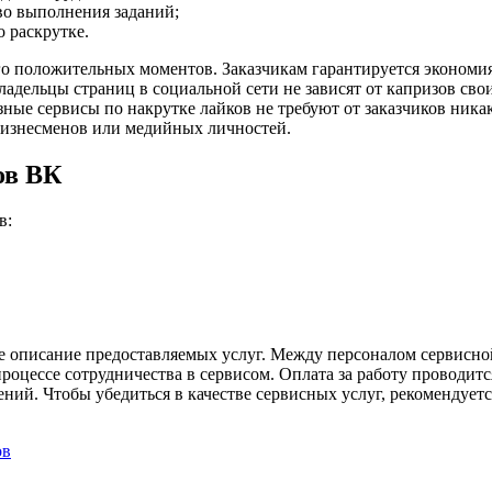
во выполнения заданий;
 раскрутке.
 положительных моментов. Заказчикам гарантируется экономия
ладельцы страниц в социальной сети не зависят от капризов св
ые сервисы по накрутке лайков не требуют от заказчиков никак
бизнесменов или медийных личностей.
ов ВК
в:
е описание предоставляемых услуг. Между персоналом сервисной
оцессе сотрудничества в сервисом. Оплата за работу проводитс
ний. Чтобы убедиться в качестве сервисных услуг, рекомендуе
ов