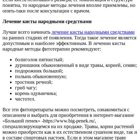
понятна, то народные методы лечения вполне приемлемы, но
опять-таки после консультации с врачом.
Лечение кисты народными средствами
Лучше всего начинать
лечение кисты народными средствами
на ранних стадиях её появления. Тогда такое лечение является
допустимым и наиболее эффективным. В лечении кисты
народные методы фитотерапии рекомендуют:
болиголов пятнистый;
дурнишник обыкновенный в виде травы, корней, семян;
подорожник большой;
полынь обыкновенную;
тростник речной;
гриб чагу;
корень одуванчика;
чистотел.
Все эти фитопрепараты можно посмотреть, ознакомиться с
описанием и выбрать для приобретения в интернет-магазине
«Большой пенек» -https://www.big-penek.ru/,
специализирующемся на их продаже. Травы, корни растений
можно приобрести как в их естественном сушеном виде, так и
в составе спиртовых настоек. Если в этом магазине траву