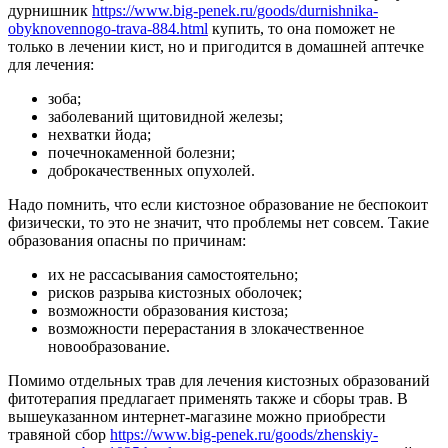
дурнишник
https://www.big-penek.ru/goods/durnishnika-
obyknovennogo-trava-884.html
купить, то она поможет не
только в лечении кист, но и пригодится в домашней аптечке
для лечения:
зоба;
заболеваний щитовидной железы;
нехватки йода;
почечнокаменной болезни;
доброкачественных опухолей.
Надо помнить, что если кистозное образование не беспокоит
физически, то это не значит, что проблемы нет совсем. Такие
образования опасны по причинам:
их не рассасывания самостоятельно;
рисков разрыва кистозных оболочек;
возможности образования кистоза;
возможности перерастания в злокачественное
новообразование.
Помимо отдельных трав для лечения кистозных образований
фитотерапия предлагает применять также и сборы трав. В
вышеуказанном интернет-магазине можно приобрести
травяной сбор
https://www.big-penek.ru/goods/zhenskiy-