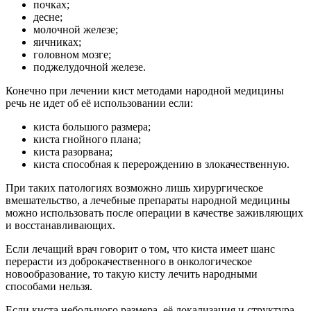
почках;
десне;
молочной железе;
яичниках;
головном мозге;
поджелудочной железе.
Конечно при лечении кист методами народной медицины
речь не идет об её использовании если:
киста большого размера;
киста гнойного плана;
киста разорвана;
киста способная к перерождению в злокачественную.
При таких патологиях возможно лишь хирургическое
вмешательство, а лечебные препараты народной медицины
можно использовать после операции в качестве заживляющих
и восстанавливающих.
Если лечащий врач говорит о том, что киста имеет шанс
перерасти из доброкачественного в онкологическое
новообразование, то такую кисту лечить народными
способами нельзя.
Если киста небольшого размера, её локализация и структура