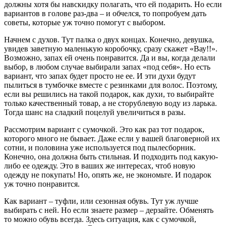
должны хотя бы навскидку полагать, что ей подарить. Но если
вариантов в голове раз-два – и обчелся, то попробуем дать
советы, которые уж точно помогут с выбором.
Начнем с духов. Тут палка о двух концах. Конечно, девушка,
увидев заветную маленькую коробочку, сразу скажет «Вау!!».
Возможно, запах ей очень понравится. Да и вы, когда делали
выбор, в любом случае выбирали запах «под себя». Но есть
вариант, что запах будет просто не ее. И эти духи будут
пылиться в тумбочке вместе с резинками для волос. Поэтому,
если вы решились на такой подарок, как духи, то выбирайте
только качественный товар, а не сторублевую воду из ларька.
Тогда шанс на сладкий поцелуй увеличиться в разы.
Рассмотрим вариант с сумочкой. Это как раз тот подарок,
которого много не бывает. Даже если у вашей благоверной их
сотни, и половина уже используется под пылесборник.
Конечно, она должна быть стильная. И подходить под какую-
либо ее одежду. Это в ваших же интересах, чтоб новую
одежду не покупать! Но, опять же, не экономьте. И подарок
уж точно понравится.
Как вариант – туфли, или сезонная обувь. Тут уж лучше
выбирать с ней. Но если знаете размер – дерзайте. Обменять
то можно обувь всегда. Здесь ситуация, как с сумочкой,