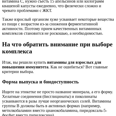
витамина С, нужно съесть 15 апельсинов или килограмм
квашеной капусты ежедневно, что физически сложно и
чревато проблемами с ЖКТ.
Также взрослый организм хуже усваивает некоторые вещества
из пищи с возрастом из-за снижения ферментативной
активности. Поэтому прием качественных витаминных
комплексов становится не роскошью, а необходимостью.
На что обратить внимание при выборе
комплекса
Итак, вы решили купить
витамины для взрослых для
повышения иммунитета
. Как не ошибиться? Вот главные
критерии выбора.
Форма выпуска и биодоступность
Ищите на этикетке не просто название минерала, а его форму.
Хелатные соединения (бисглицинаты) и пиколинаты
усваиваются в разы лучше неорганических солей. Витамины
группы В должны быть в активных формах (например,
метилкобаламин вместо цианокобаламина, пиридоксаль-5-
фосфат вместо пиридоксина).