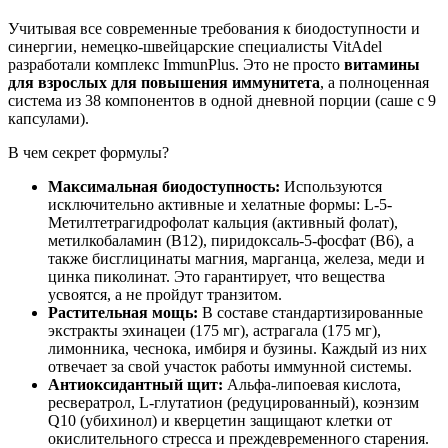
Учитывая все современные требования к биодоступности и
синергии, немецко-швейцарские специалисты VitAdel
разработали комплекс ImmunPlus. Это не просто
витамины
для взрослых для повышения иммунитета
, а полноценная
система из 38 компонентов в одной дневной порции (саше с 9
капсулами).
В чем секрет формулы?
Максимальная биодоступность:
Используются
исключительно активные и хелатные формы: L-5-
Метилтетрагидрофолат кальция (активный фолат),
метилкобаламин (В12), пиридоксаль-5-фосфат (В6), а
также бисглицинаты магния, марганца, железа, меди и
цинка пиколинат. Это гарантирует, что вещества
усвоятся, а не пройдут транзитом.
Растительная мощь:
В составе стандартизированные
экстракты эхинацеи (175 мг), астрагала (175 мг),
лимонника, чеснока, имбиря и бузины. Каждый из них
отвечает за свой участок работы иммунной системы.
Антиоксидантный щит:
Альфа-липоевая кислота,
ресвератрол, L-глутатион (редуцированный), коэнзим
Q10 (убихинол) и кверцетин защищают клетки от
окислительного стресса и преждевременного старения.