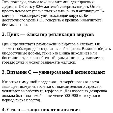
Это, пожалуй, самый важный витамин для взрослых.
Дефицит D3 есть у 80% жителей северных широт. Он не
просто помогает усваиваться кальцию, но и активирует Т-
клетки — «киллеры», уничтожающие вирусы. Без
достаточного уровня D3 говорить о крепком иммунитете
бессмысленно.
2. Цинк — блокатор репликации вирусов
Цинк препятствует размножению вирусов в клетках. Он
также необходим для созревания лейкоцитов. Важно выбирать
биодоступные формы, такие как цинка пиколинат или
бисглицинат, так как обычный сульфат цинка усваивается
гораздо хуже и может раздражать желудок.
3. Витамин С — универсальный антиоксидант
Классика иммунной поддержки. Аскорбиновая кислота
защищает иммунные клетки от окислительного стресса и
усиливает выработку интерферона. Для взрослых дозировка
должна быть значимой — не менее 500–900 мг в сутки в
период риска простуд.
4. Селен — защитник от окисления