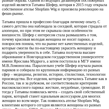
разные образы. Одним из ведущих дизайнеров постижерных
изделий является Татьяна Шефер, которая в 2015 году открыла
собственное ателье Shopfans Wig и произвела революцию на
фешн-рынке.
Татьяна пришла в профессию благодаря личному опыту. С
самого детства она наблюдала за соседкой, которая страдала от
алопеции, но при этом не скрывала свои особенности
внешности. Шефер с интересом стала размышлять о том,
почему красивая молодая женщина не носит парики, а
повзрослев поняла, что на рынке нет качественных изделий,
которые смогли бы по-настоящему украсить женщину и
подарить уверенность в себе. Татьяна получила высшее
образование в Новгородском государственном университете
имени Ярослава Мудрого, а затем поступила в МГУ имени
М.В.Ломоносова. Параллельно учебе Шефер изучала рынок
париков и собирала по крупинкам информацию из разных
сфер – медицины, религии, истории, стилистики, технологии
производства. Все изделия, которые встречались Татьяне как в
России, так и за рубежом, не соответствовали критериям
высококлассного парика: жесткие, неудобные, громоздкие. И
тогда у Татьяны появилась мечта – создать свой собственный
парик, который станет идеальным аксессуаром для многих
женщин во всем мире. Так появилось ателье Shopfans Wig,
клиентами которого сегодня являются женщины из разных