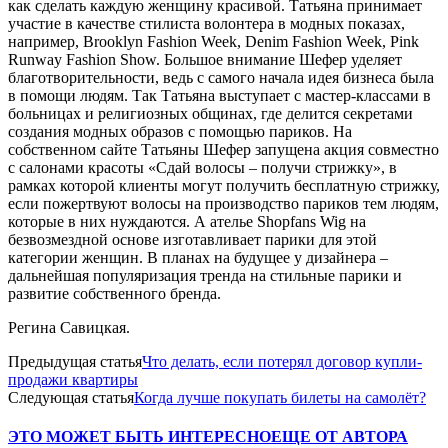
как сделать каждую женщину красивой. Татьяна принимает
участие в качестве стилиста волонтера в модных показах,
например, Brooklyn Fashion Week, Denim Fashion Week, Pink
Runway Fashion Show. Большое внимание Шефер уделяет
благотворительности, ведь с самого начала идея бизнеса была
в помощи людям. Так Татьяна выступает с мастер-классами в
больницах и религиозных общинах, где делится секретами
создания модных образов с помощью париков. На
собственном сайте Татьяны Шефер запущена акция совместно
с салонами красоты «Сдай волосы – получи стрижку», в
рамках которой клиенты могут получить бесплатную стрижку,
если пожертвуют волосы на производство париков тем людям,
которые в них нуждаются. А ателье Shopfans Wig на
безвозмездной основе изготавливает парики для этой
категории женщин. В планах на будущее у дизайнера –
дальнейшая популяризация тренда на стильные парики и
развитие собственного бренда.
Регина Савицкая.
Предыдущая статья
Что делать, если потерял договор купли-
продажи квартиры
Следующая статья
Когда лучше покупать билеты на самолёт?
ЭТО МОЖЕТ БЫТЬ ИНТЕРЕСНО
ЕЩЕ ОТ АВТОРА