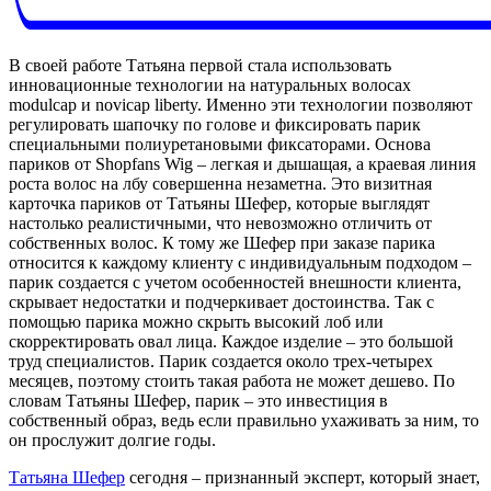
В своей работе Татьяна первой стала использовать
инновационные технологии на натуральных волосах
modulcap и novicap liberty. Именно эти технологии позволяют
регулировать шапочку по голове и фиксировать парик
специальными полиуретановыми фиксаторами. Основа
париков от Shopfans Wig – легкая и дышащая, а краевая линия
роста волос на лбу совершенна незаметна. Это визитная
карточка париков от Татьяны Шефер, которые выглядят
настолько реалистичными, что невозможно отличить от
собственных волос. К тому же Шефер при заказе парика
относится к каждому клиенту с индивидуальным подходом –
парик создается с учетом особенностей внешности клиента,
скрывает недостатки и подчеркивает достоинства. Так с
помощью парика можно скрыть высокий лоб или
скорректировать овал лица. Каждое изделие – это большой
труд специалистов. Парик создается около трех-четырех
месяцев, поэтому стоить такая работа не может дешево. По
словам Татьяны Шефер, парик – это инвестиция в
собственный образ, ведь если правильно ухаживать за ним, то
он прослужит долгие годы.
Татьяна Шефер
сегодня – признанный эксперт, который знает,