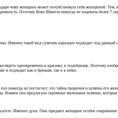
одаря чему женщина может почувствовать себя женщиной. Тем, кт
омность. Поэтому Коко Шанель никогда не надевала более 7 ук
тью. Именно такой вид сумочек идеально подходит под данный н
ыглядеть одновременно и красиво, и подобающе. Поэтому изобре
ше и подходит как к брюкам, так и к юбке.
 пол никогда не постигнет: это тайна творения и шляпка его же
ы. Взамен она предлагала скромные маленькие шляпки, которые
алете. Именно духи. Они придают женщине особое очарование 