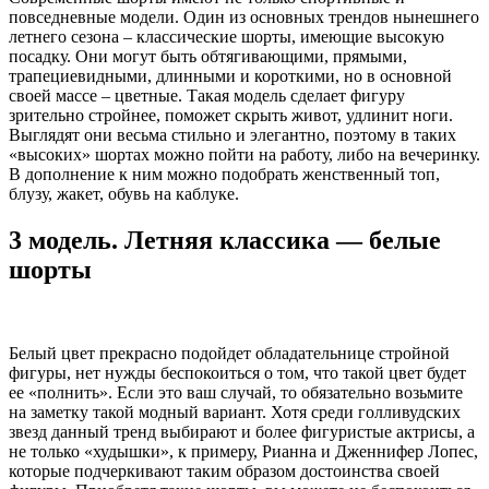
повседневные модели. Один из основных трендов нынешнего
летнего сезона – классические шорты, имеющие высокую
посадку. Они могут быть обтягивающими, прямыми,
трапециевидными, длинными и короткими, но в основной
своей массе – цветные. Такая модель сделает фигуру
зрительно стройнее, поможет скрыть живот, удлинит ноги.
Выглядят они весьма стильно и элегантно, поэтому в таких
«высоких» шортах можно пойти на работу, либо на вечеринку.
В дополнение к ним можно подобрать женственный топ,
блузу, жакет, обувь на каблуке.
3 модель. Летняя классика — белые
шорты
Белый цвет прекрасно подойдет обладательнице стройной
фигуры, нет нужды беспокоиться о том, что такой цвет будет
ее «полнить». Если это ваш случай, то обязательно возьмите
на заметку такой модный вариант. Хотя среди голливудских
звезд данный тренд выбирают и более фигуристые актрисы, а
не только «худышки», к примеру, Рианна и Дженнифер Лопес,
которые подчеркивают таким образом достоинства своей