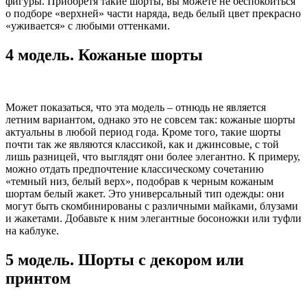
фигуры. Приобретя такие шорты, вы можете не беспокоиться
о подборе «верхней» части наряда, ведь белый цвет прекрасно
«уживается» с любыми оттенками.
4 модель. Кожаные шорты
Может показаться, что эта модель – отнюдь не является
летним вариантом, однако это не совсем так: кожаные шорты
актуальны в любой период года. Кроме того, такие шорты
почти так же являются классикой, как и джинсовые, с той
лишь разницей, что выглядят они более элегантно. К примеру,
можно отдать предпочтение классическому сочетанию
«темный низ, белый верх», подобрав к черным кожаным
шортам белый жакет. Это универсальный тип одежды: они
могут быть скомбинированы с различными майками, блузами
и жакетами. Добавьте к ним элегантные босоножки или туфли
на каблуке.
5 модель. Шорты с декором или
принтом