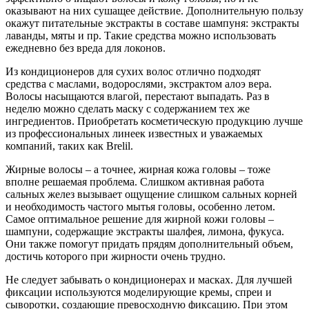
оказывают на них сушащее действие. Дополнительную пользу
окажут питательные экстракты в составе шампуня: экстракты
лаванды, мяты и пр. Такие средства можно использовать
ежедневно без вреда для локонов.
Из кондиционеров для сухих волос отлично подходят
средства с маслами, водорослями, экстрактом алоэ вера.
Волосы насыщаются влагой, перестают выпадать. Раз в
неделю можно сделать маску с содержанием тех же
ингредиентов. Приобретать косметическую продукцию лучше
из профессиональных линеек известных и уважаемых
компаний, таких как Brelil.
Жирные волосы – а точнее, жирная кожа головы – тоже
вполне решаемая проблема. Слишком активная работа
сальных желез вызывает ощущение слишком сальных корней
и необходимость частого мытья головы, особенно летом.
Самое оптимальное решение для жирной кожи головы –
шампуни, содержащие экстракты шалфея, лимона, фукуса.
Они также помогут придать прядям дополнительный объем,
достичь которого при жирности очень трудно.
Не следует забывать о кондиционерах и масках. Для лучшей
фиксации используются моделирующие кремы, спреи и
сыворотки, создающие превосходную фиксацию. При этом