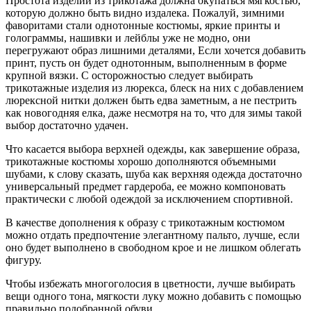
Простота изделий из трикотажа должна окупаться мягкостью,
которую должно быть видно издалека. Пожалуй, зимними
фаворитами стали однотонные костюмы, яркие принты и
голограммы, нашивки и лейблы уже не модно, они
перегружают образ лишними деталями, Если хочется добавить
принт, пусть он будет однотонным, выполненным в форме
крупной вязки. С осторожностью следует выбирать
трикотажные изделия из люрекса, блеск на них с добавлением
люрексной нитки должен быть едва заметным, а не пестрить
как новогодняя елка, даже несмотря на то, что для зимы такой
выбор достаточно удачен.
Что касается выбора верхней одежды, как завершение образа,
трикотажные костюмы хорошо дополняются объемными
шубами, к слову сказать, шуба как верхняя одежда достаточно
универсальный предмет гардероба, ее можно компоновать
практически с любой одеждой за исключением спортивной.
В качестве дополнения к образу с трикотажным костюмом
можно отдать предпочтение элегантному пальто, лучше, если
оно будет выполнено в свободном крое и не лишком облегать
фигуру.
Чтобы избежать многоголосия в цветности, лучше выбирать
вещи одного тона, мягкости луку можно добавить с помощью
правильно подобранной обуви.