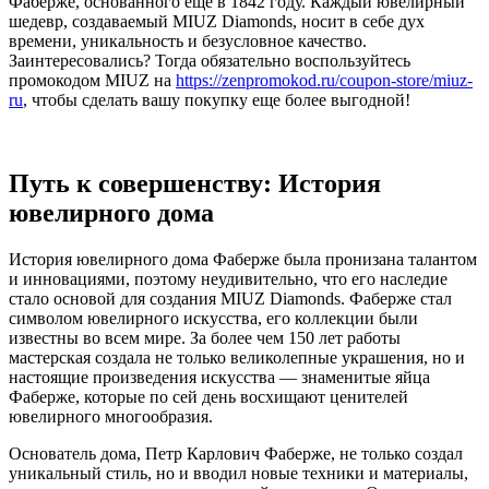
Фаберже, основанного еще в 1842 году. Каждый ювелирный
шедевр, создаваемый MIUZ Diamonds, носит в себе дух
времени, уникальность и безусловное качество.
Заинтересовались? Тогда обязательно воспользуйтесь
промокодом MIUZ на
https://zenpromokod.ru/coupon-store/miuz-
ru
, чтобы сделать вашу покупку еще более выгодной!
Путь к совершенству: История
ювелирного дома
История ювелирного дома Фаберже была пронизана талантом
и инновациями, поэтому неудивительно, что его наследие
стало основой для создания MIUZ Diamonds. Фаберже стал
символом ювелирного искусства, его коллекции были
известны во всем мире. За более чем 150 лет работы
мастерская создала не только великолепные украшения, но и
настоящие произведения искусства — знаменитые яйца
Фаберже, которые по сей день восхищают ценителей
ювелирного многообразия.
Основатель дома, Петр Карлович Фаберже, не только создал
уникальный стиль, но и вводил новые техники и материалы,