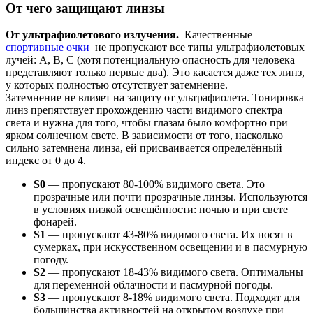
От чего защищают линзы
От ультрафиолетового излучения.
Качественные
спортивные очки
не пропускают все типы ультрафиолетовых
лучей: А, В, С (хотя потенциальную опасность для человека
представляют только первые два). Это касается даже тех линз,
у которых полностью отсутствует затемнение.
Затемнение не влияет на защиту от ультрафиолета. Тонировка
линз препятствует прохождению части видимого спектра
света и нужна для того, чтобы глазам было комфортно при
ярком солнечном свете. В зависимости от того, насколько
сильно затемнена линза, ей присваивается определённый
индекс от 0 до 4.
S0
— пропускают 80-100% видимого света. Это
прозрачные или почти прозрачные линзы. Используются
в условиях низкой освещённости: ночью и при свете
фонарей.
S1
— пропускают 43-80% видимого света. Их носят в
сумерках, при искусственном освещении и в пасмурную
погоду.
S2
— пропускают 18-43% видимого света. Оптимальны
для переменной облачности и пасмурной погоды.
S3
— пропускают 8-18% видимого света. Подходят для
большинства активностей на открытом воздухе при