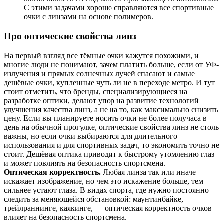
С этими задачами хорошо справляются все спортивные
очки с линзами на основе полимеров.
Про оптические свойства линз
На первый взгляд все тёмные очки кажутся похожими, и
многие люди не понимают, зачем платить больше, если от УФ-
излучения и прямых солнечных лучей спасают и самые
дешёвые очки, купленные чуть ли не в переходе метро. И тут
стоит отметить, что бренды, специализирующиеся на
разработке оптики, делают упор на развитие технологий
улучшения качества линз, а не на то, как максимально снизить
цену. Если вы планируете носить очки не более получаса в
день на обычной прогулке, оптические свойства линз не столь
важны, но если очки выбираются для длительного
использования и для спортивных задач, то экономить точно не
стоит. Дешёвая оптика приводит к быстрому утомлению глаз
и может повлиять на безопасность спортсмена.
Оптическая корректность.
Любая линза так или иначе
искажает изображение, но чем это искажение больше, тем
сильнее устают глаза. В видах спорта, где нужно постоянно
следить за меняющейся обстановкой: маунтинбайке,
трейлраннинге, каякинге, — оптическая корректность очков
влияет на безопасность спортсмена.