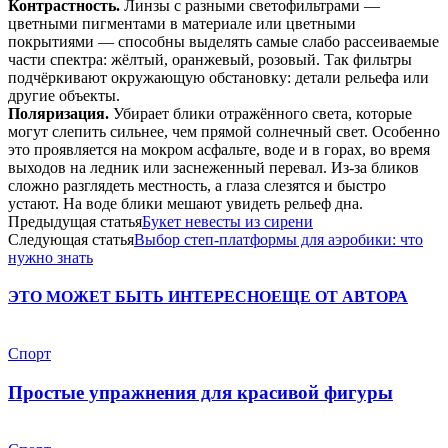
Контрастность.
Линзы с разными светофильтрами —
цветными пигментами в материале или цветными
покрытиями — способны выделять самые слабо рассеиваемые
части спектра: жёлтый, оранжевый, розовый. Так фильтры
подчёркивают окружающую обстановку: детали рельефа или
другие объекты.
Поляризация.
Убирает блики отражённого света, которые
могут слепить сильнее, чем прямой солнечный свет. Особенно
это проявляется на мокром асфальте, воде и в горах, во время
выходов на ледник или заснеженный перевал. Из-за бликов
сложно разглядеть местность, а глаза слезятся и быстро
устают. На воде блики мешают увидеть рельеф дна.
Предыдущая статья
Букет невесты из сирени
Следующая статья
Выбор степ-платформы для аэробики: что
нужно знать
ЭТО МОЖЕТ БЫТЬ ИНТЕРЕСНО
ЕЩЕ ОТ АВТОРА
Спорт
Простые упражнения для красивой фигуры