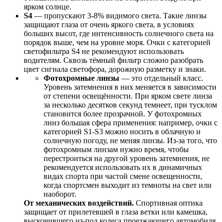
ярком солнце.
S4
— пропускают 3-8% видимого света. Такие линзы
защищают глаза от очень яркого света, в условиях
больших высот, где интенсивность солнечного света на
порядок выше, чем на уровне моря. Очки с категорией
светофильтра S4 не рекомендуют использовать
водителям. Сквозь тёмный фильтр сложно разобрать
цвет сигнала светофора, дорожную разметку и знаки.
Фотохромные линзы
— это отдельный класс.
Уровень затемнения в них меняется в зависимости
от степени освещённости. При ярком свете линза
за несколько десятков секунд темнеет, при тусклом
становится более прозрачной. У фотохромных
линз большая сфера применения: например, очки с
категорией S1-S3 можно носить в облачную и
солнечную погоду, не меняя линзы. Из-за того, что
фотохромным линзам нужно время, чтобы
перестроиться на другой уровень затемнения, не
рекомендуется использовать их в динамичных
видах спорта при частой смене освещенности,
когда спортсмен выходит из темноты на свет или
наоборот.
От механических воздействий.
Спортивная оптика
защищает от прилетевшей в глаза ветки или камешка,
выскочившего из-под колеса проезжающего автомобиля.