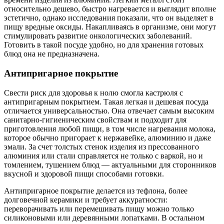
относительно дешево, быстро нагревается и выглядит вполне
эстетично, однако исследования показали, что он выделяет в
пищу вредные оксиды. Накапливаясь в организме, они могут
стимулировать развитие онкологических заболеваний.
Готовить в такой посуде удобно, но для хранения готовых
блюд она не предназначена.
Антипригарное покрытие
Свести риск для здоровья к нолю смогла
кастрюля с
антипригарным покрытием. Такая легкая и дешевая посуда
отличается универсальностью. Она отвечает самым высоким
санитарно-гигиеническим свойствам и подходит для
приготовления любой пищи, в том числе нагревания молока,
которое обычно пригорает к нержавейке, алюминию и даже
эмали. За счет толстых стенок изделия из прессованного
алюминия или стали справляется не только с варкой, но и
томлением, тушением блюд — актуальными для сторонников
вкусной и здоровой пищи способами готовки.
Антипригарное покрытие делается из тефлона, более
долговечной керамики и требует аккуратности:
переворачивать или перемешивать пищу можно только
силиконовыми или деревянными лопатками. В остальном