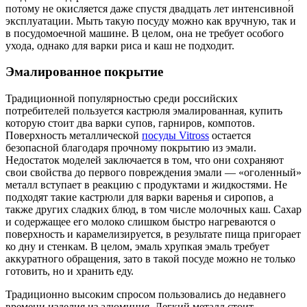
потому не окисляется даже спустя двадцать лет интенсивной
эксплуатации. Мыть такую посуду можно как вручную, так и
в посудомоечной машине. В целом, она не требует особого
ухода, однако для варки риса и каш не подходит.
Эмалированное покрытие
Традиционной популярностью среди российских
потребителей пользуется кастрюля эмалированная, купить
которую стоит два варки супов, гарниров, компотов.
Поверхность металлической
посуды Vitross
остается
безопасной благодаря прочному покрытию из эмали.
Недостаток моделей заключается в том, что они сохраняют
свои свойства до первого повреждения эмали — «оголенный»
металл вступает в реакцию с продуктами и жидкостями. Не
подходят такие кастрюли для варки варенья и сиропов, а
также других сладких блюд, в том числе молочных каш. Сахар
и содержащее его молоко слишком быстро нагреваются о
поверхность и карамелизируется, в результате пища пригорает
ко дну и стенкам. В целом, эмаль хрупкая эмаль требует
аккуратного обращения, зато в такой посуде можно не только
готовить, но и хранить еду.
Традиционно высоким спросом пользовались до недавнего
времени изделия из алюминия. Легкий металл стоит