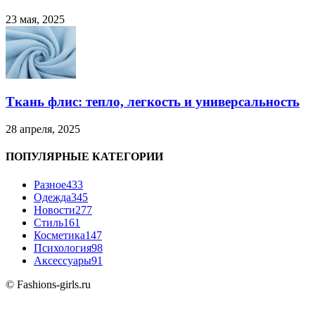
23 мая, 2025
Ткань флис: тепло, легкость и универсальность
28 апреля, 2025
ПОПУЛЯРНЫЕ КАТЕГОРИИ
Разное
433
Одежда
345
Новости
277
Стиль
161
Косметика
147
Психология
98
Аксессуары
91
© Fashions-girls.ru