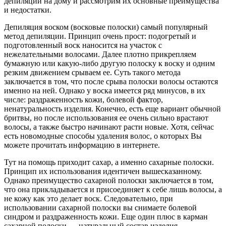
депиляции на дому и рассмотрим их основные преимущества
и недостатки.
Депиляция воском (восковые полоски) самый популярный
метод депиляции. Принцип очень прост: подогретый и
подготовленный воск наносится на участок с
нежелательными волосами. Далее плотно прикрепляем
бумажную или какую-либо другую полоску к воску и одним
резким движением срываем ее. Суть такого метода
заключается в том, что после срыва полоски волосы остаются
именно на ней. Однако у воска имеется ряд минусов, в их
числе: раздраженность кожи, болевой фактор,
ненатуральность изделия. Конечно, есть еще вариант обычной
бритвы, но после использования ее очень сильно врастают
волосы, а также быстро начинают расти новые. Хотя, сейчас
есть новомодные способы удаления волос, о которых Вы
можете прочитать информацию в интернете.
Тут на помощь приходит сахар, а именно сахарные полоски.
Принцип их использования идентичен вышесказанному.
Однако преимущество сахарной полоски заключается в том,
что она прикладывается и присоединяет к себе лишь волосы, а
не кожу как это делает воск. Следовательно, при
использовании сахарной полоски вы снимаете болевой
синдром и раздраженность кожи. Еще один плюс в карман
сахарной полоски — натуральный состав изделия.