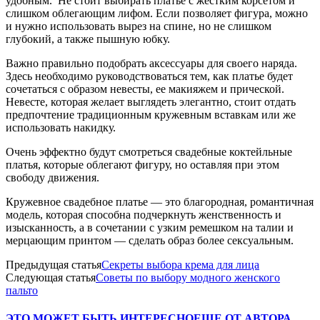
удобным. Не стоит выбирать платье с жестким корсетом и
слишком облегающим лифом. Если позволяет фигура, можно
и нужно использовать вырез на спине, но не слишком
глубокий, а также пышную юбку.
Важно правильно подобрать аксессуары для своего наряда.
Здесь необходимо руководствоваться тем, как платье будет
сочетаться с образом невесты, ее макияжем и прической.
Невесте, которая желает выглядеть элегантно, стоит отдать
предпочтение традиционным кружевным вставкам или же
использовать накидку.
Очень эффектно будут смотреться свадебные коктейльные
платья, которые облегают фигуру, но оставляя при этом
свободу движения.
Кружевное свадебное платье — это благородная, романтичная
модель, которая способна подчеркнуть женственность и
изысканность, а в сочетании с узким ремешком на талии и
мерцающим принтом — сделать образ более сексуальным.
Предыдущая статья
Секреты выбора крема для лица
Следующая статья
Советы по выбору модного женского
пальто
ЭТО МОЖЕТ БЫТЬ ИНТЕРЕСНО
ЕЩЕ ОТ АВТОРА