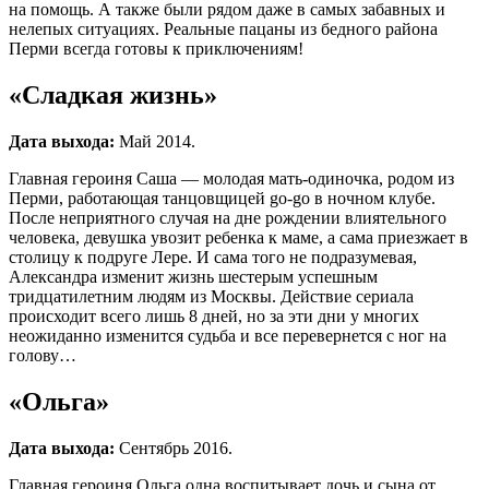
на помощь. А также были рядом даже в самых забавных и
нелепых ситуациях. Реальные пацаны из бедного района
Перми всегда готовы к приключениям!
«Сладкая жизнь»
Дата выхода:
Май 2014.
Главная героиня Саша — молодая мать-одиночка, родом из
Перми, работающая танцовщицей go-go в ночном клубе.
После неприятного случая на дне рождении влиятельного
человека, девушка увозит ребенка к маме, а сама приезжает в
столицу к подруге Лере. И сама того не подразумевая,
Александра изменит жизнь шестерым успешным
тридцатилетним людям из Москвы. Действие сериала
происходит всего лишь 8 дней, но за эти дни у многих
неожиданно изменится судьба и все перевернется с ног на
голову…
«Ольга»
Дата выхода:
Сентябрь 2016.
Главная героиня Ольга одна воспитывает дочь и сына от