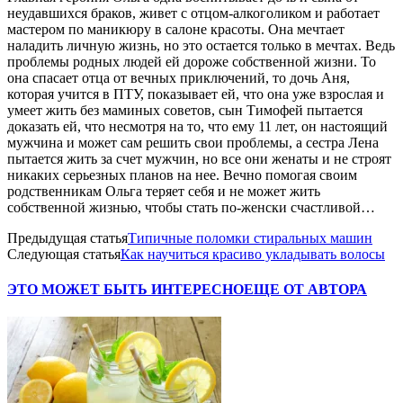
неудавшихся браков, живет с отцом-алкоголиком и работает
мастером по маникюру в салоне красоты. Она мечтает
наладить личную жизнь, но это остается только в мечтах. Ведь
проблемы родных людей ей дороже собственной жизни. То
она спасает отца от вечных приключений, то дочь Аня,
которая учится в ПТУ, показывает ей, что она уже взрослая и
умеет жить без маминых советов, сын Тимофей пытается
доказать ей, что несмотря на то, что ему 11 лет, он настоящий
мужчина и может сам решить свои проблемы, а сестра Лена
пытается жить за счет мужчин, но все они женаты и не строят
никаких серьезных планов на нее. Вечно помогая своим
родственникам Ольга теряет себя и не может жить
собственной жизнью, чтобы стать по-женски счастливой…
Предыдущая статья
Типичные поломки стиральных машин
Следующая статья
Как научиться красиво укладывать волосы
ЭТО МОЖЕТ БЫТЬ ИНТЕРЕСНО
ЕЩЕ ОТ АВТОРА