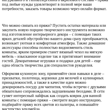
под любые нужды удовлетворит в полной мере ваши
потребности, заказать товары возможно через онлайн формат.
Что можно связать из пряжи? Пустить остатки материала или
закупить новую порцию творческого инструмента возможно
под изготовление интерьерного декора – с помощью таких
ярких деталей обустройство вашего дома сразу преображается,
возникает уютная и комфортная атмосфера. Также домашние
аксессуары способны полностью видоизменить стиль
комнаты, ярким примером станет вязаный чехол на мягкую
мебель – изысканное изделие так и притягивает внимание
гостей. Декоративные игрушки и подарки для детей – еще
одна область творчества для специалистов рукоделия.
Оформляя кухонную зону, применяйте свои навыки в деле –
прихватки, полотенца, корзинки для мелочей и кулинарных
принадлежностей, а также в качестве идеи можно
декорировать посуду для чаепития, чтобы встречи с друзьями
обязательно сопровождались задушевными беседами. В сети
гуляет интересный лайфхак как создать коврик для ванной
комнаты с помощью пряжи – смотрите видео инструкцию,
подбирайте пряжу всех цветов из палитры, и повышайте
мастерство хендмейда.