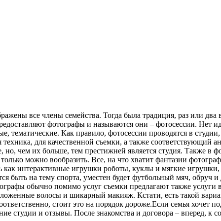
ражены все члены семейства. Тогда была традиция, раз или два 
редоставляют фотографы и называются они – фотосессии. Нет ид
 тематические. Как правило, фотосессии проводятся в студии, к
техника, для качественной съемки, а также соответствующий ан
 но, чем их больше, тем престижней является студия. Также в фо
олько можно вообразить. Все, на что хватит фантазии фотографа
быть как интерактивные игрушки роботы, куклы и мягкие игрушки,
тся быть на тему спорта, уместен будет футбольный мяч, обруч 
графы обычно помимо услуг съемки предлагают также услуги ви
уложенные волосы и шикарный макияж. Кстати, есть такой вариа
ответственно, стоит это на порядок дороже.Если семья хочет по
яние студии и отзывы. После знакомства и договора – вперед, к