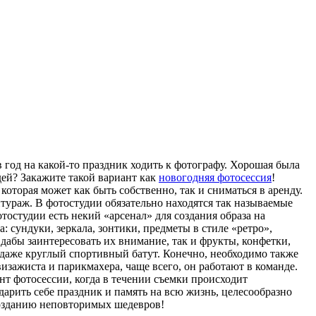
в год на какой-то праздник ходить к фотографу. Хорошая была
ей? Закажите такой вариант как
новогодняя фотосессия
!
оторая может как быть собственно, так и сниматься в аренду.
тураж. В фотостудии обязательно находятся так называемые
тостудии есть некий «арсенал» для создания образа на
: сундуки, зеркала, зонтики, предметы в стиле «ретро»,
 дабы заинтересовать их внимание, так и фрукты, конфетки,
и даже круглый спортивный батут. Конечно, необходимо также
зажиста и парикмахера, чаще всего, он работают в команде.
нт фотосессии, когда в течении съемки происходит
дарить себе праздник и память на всю жизнь, целесообразно
 созданию неповторимых шедевров!