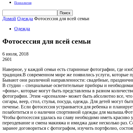
Психология
Домой
Одежда
Фотосессия для всей семьи
Одежда
Фотосессия для всей семьи
6 июля, 2018
2601
Наверное, у каждой семьи есть старинные фотографии, где изоб
традиция.В современном мире же появились услуги, которые п
Бывают они различной направленности: свадебные, праздничные,
В студии – специальные осветительные приборы и необходимая 
«фоны», которые могут быть представлены в разном количестве,
фотографии. Этим «арсеналом» может быть абсолютно все, что т
сигары, веер, стол, стулья, посуда, одежда. Для детей могут 
печенье. Если фотосессия устраивается для ребенка и планируе
позаботиться и о наличии спортивной одежды для малыша.Фото
Чтобы фотосессия удалась на славу необходимо иметь красиво 
переодевание и смена макияжа и имиджа даже несколько раз. Со
заранее договориться с фотографом, изучить портфолио, состо