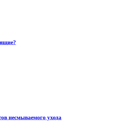
дящие?
тов несмываемого ухода