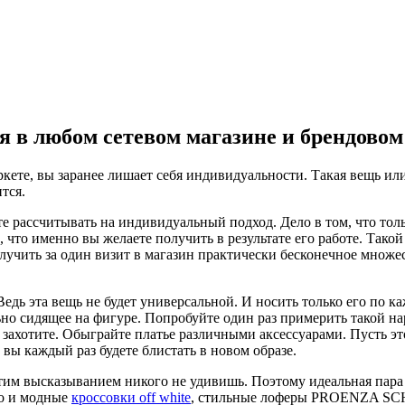
я в любом сетевом магазине и брендовом
ркете, вы заранее лишает себя индивидуальности. Такая вещь ил
тся.
рассчитывать на индивидуальный подход. Дело в том, что тольк
 что именно вы желаете получить в результате его работе. Такой
олучить за один визит в магазин практически бесконечное мно
едь эта вещь не будет универсальной. И носить только его по к
льно сидящее на фигуре. Попробуйте один раз примерить такой н
ы захотите. Обыграйте платье различными аксессуарами. Пусть эт
ы каждый раз будете блистать в новом образе.
Этим высказыванием никого не удивишь. Поэтому идеальная пара
но и модные
кроссовки off white
, стильные лоферы PROENZA SCHO