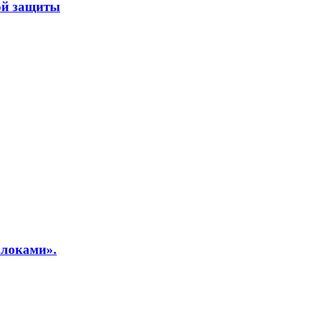
ой защиты
блоками».