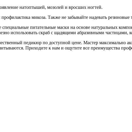
оявление натоптышей, мозолей и вросших ногтей.
я профилактика микоза. Также не забывайте надевать резиновые 
йте специальные питательные маски на основе натуральных компо
лезно использовать скраб с щадящими абразивными частицами, 
чественный педикюр по доступной цене. Мастер максимально ак
читываются. Приходите к нам и ощутите все преимущества профе