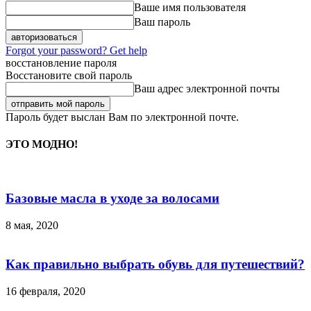
Ваше имя пользователя
Ваш пароль
Forgot your password? Get help
восстановление пароля
Восстановите свой пароль
Ваш адрес электронной почты
Пароль будет выслан Вам по электронной почте.
ЭТО МОДНО!
Базовые масла в уходе за волосами
8 мая, 2020
Как правильно выбрать обувь для путешествий?
16 февраля, 2020