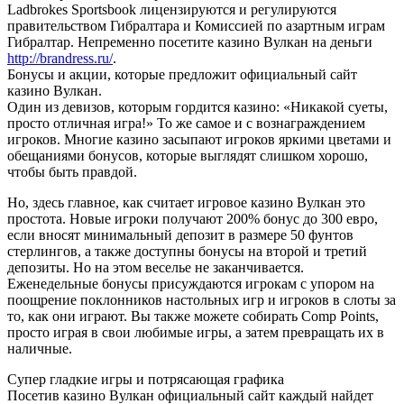
Ladbrokes Sportsbook лицензируются и регулируются
правительством Гибралтара и Комиссией по азартным играм
Гибралтар. Непременно посетите казино Вулкан на деньги
http://brandress.ru/
.
Бонусы и акции, которые предложит официальный сайт
казино Вулкан.
Один из девизов, которым гордится казино: «Никакой суеты,
просто отличная игра!» То же самое и с вознаграждением
игроков. Многие казино засыпают игроков яркими цветами и
обещаниями бонусов, которые выглядят слишком хорошо,
чтобы быть правдой.
Но, здесь главное, как считает игровое казино Вулкан это
простота. Новые игроки получают 200% бонус до 300 евро,
если вносят минимальный депозит в размере 50 фунтов
стерлингов, а также доступны бонусы на второй и третий
депозиты. Но на этом веселье не заканчивается.
Еженедельные бонусы присуждаются игрокам с упором на
поощрение поклонников настольных игр и игроков в слоты за
то, как они играют. Вы также можете собирать Comp Points,
просто играя в свои любимые игры, а затем превращать их в
наличные.
Супер гладкие игры и потрясающая графика
Посетив казино Вулкан официальный сайт каждый найдет