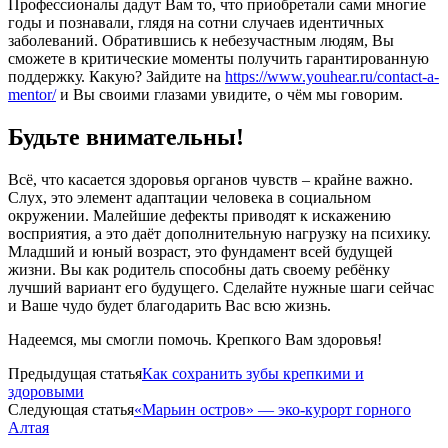
Профессионалы дадут Вам то, что приобретали сами многие
годы и познавали, глядя на сотни случаев идентичных
заболеваний. Обратившись к небезучастным людям, Вы
сможете в критические моменты получить гарантированную
поддержку. Какую? Зайдите на
https://www.youhear.ru/contact-a-
mentor/
и Вы своими глазами увидите, о чём мы говорим.
Будьте внимательны!
Всё, что касается здоровья органов чувств – крайне важно.
Слух, это элемент адаптации человека в социальном
окружении. Малейшие дефекты приводят к искажению
восприятия, а это даёт дополнительную нагрузку на психику.
Младший и юный возраст, это фундамент всей будущей
жизни. Вы как родитель способны дать своему ребёнку
лучший вариант его будущего. Сделайте нужные шаги сейчас
и Ваше чудо будет благодарить Вас всю жизнь.
Надеемся, мы смогли помочь. Крепкого Вам здоровья!
Предыдущая статья
Как сохранить зубы крепкими и
здоровыми
Следующая статья
«Марьин остров» — эко-курорт горного
Алтая