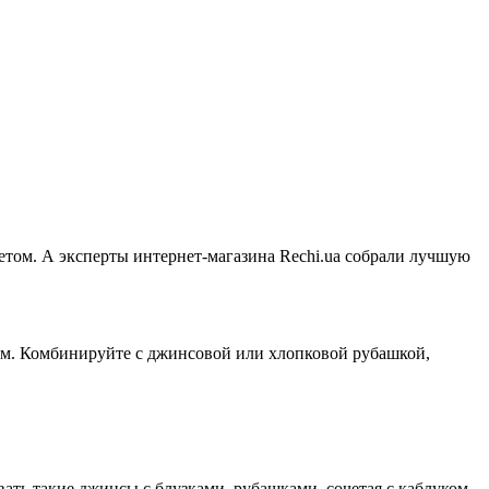
том. А эксперты интернет-магазина Rechi.ua собрали лучшую
вам. Комбинируйте с джинсовой или хлопковой рубашкой,
ать такие джинсы с блузками, рубашками, сочетая с каблуком