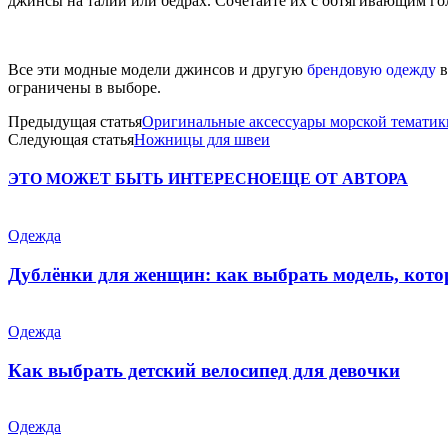
джинсы на талии или бедрах. Сочетайте их с обтягивающим г
Все эти модные модели джинсов и другую
брендовую одежду
в
ограничены в выборе.
Предыдущая статья
Оригинальные аксессуары морской тематик
Следующая статья
Ножницы для швеи
ЭТО МОЖЕТ БЫТЬ ИНТЕРЕСНО
ЕЩЕ ОТ АВТОРА
Одежда
Дублёнки для женщин: как выбрать модель, кото
Одежда
Как выбрать детский велосипед для девочки
Одежда