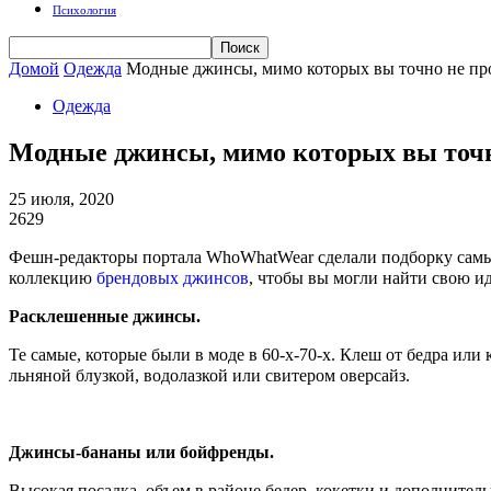
Психология
Домой
Одежда
Модные джинсы, мимо которых вы точно не пр
Одежда
Модные джинсы, мимо которых вы точн
25 июля, 2020
2629
Фешн-редакторы портала WhoWhatWear сделали подборку самых 
коллекцию
брендовых джинсов
, чтобы вы могли найти свою и
Расклешенные джинсы.
Те самые, которые были в моде в 60-х-70-х. Клеш от бедра и
льняной блузкой, водолазкой или свитером оверсайз.
Джинсы-бананы или бойфренды.
Высокая посадка, объем в районе бедер, кокетки и дополнител