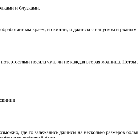
лками и блузками.
еобработанным краем, и скинни, и джинсы с напуском и рваным 
потертостями носила чуть ли не каждая вторая модница. Потом л
 скинни.
возможно, где-то залежались джинсы на несколько размеров боль