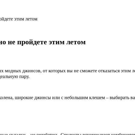
ойдете этим летом
о не пройдете этим летом
модных джинсов, от которых вы не сможете отказаться этим ле
деальную пару.
ли колена, широкие джинсы или с небольшим клешем – выбирать 
ьные складки – не ошибетесь. Стилисты рекомендуют комбиниров