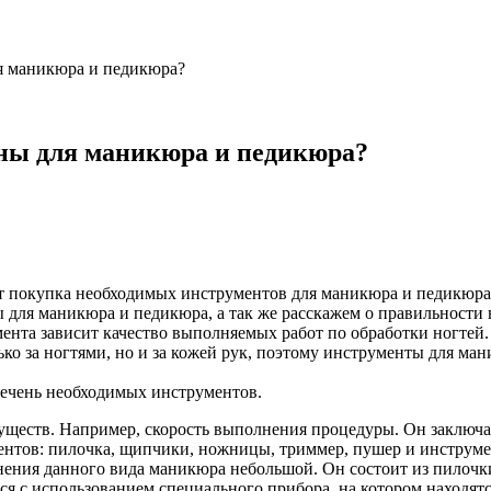
я маникюра и педикюра?
ы для маникюра и педикюра?
ет покупка необходимых инструментов для маникюра и педикюр
ы для маникюра и педикюра, а так же расскажем о правильности
мента зависит качество выполняемых работ по обработки ногтей
ко за ногтями, но и за кожей рук, поэтому инструменты для ман
речень необходимых инструментов.
еств. Например, скорость выполнения процедуры. Он заключае
нтов: пилочка, щипчики, ножницы, триммер, пушер и инструме
ния данного вида маникюра небольшой. Он состоит из пилочки
с использованием специального прибора, на котором находятся