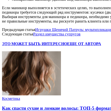
Если маникюр выполняется в эстетических целях, то выполнен
педикюра требуется следующий ряд инструментов: кусачки (два 
Выбирая инструменты для маникюра и педикюра, необходимо учи
не правильные инструменты, вы рискуете ранить клиента или 
Предыдущая статья
Игрушки Щенячий Патруль: мультипликаци
Следующая статья
Раздел имущества супругов
ЭТО МОЖЕТ БЫТЬ ИНТЕРЕСНО
ЕЩЕ ОТ АВТОРА
Косметика
Как спасти сухие и ломкие волосы: ТОП-5 форма