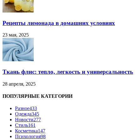
Рецепты лимонада в домашних условиях
23 мая, 2025
Ткань флис: тепло, легкость и универсальность
28 апреля, 2025
ПОПУЛЯРНЫЕ КАТЕГОРИИ
Разное
433
Одежда
345
Новости
277
Стиль
161
Косметика
147
Психология
98