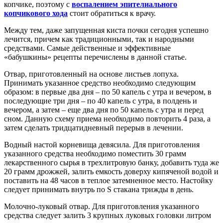
копчике, поэтому с
воспалением эпителиального
копчикового хода
стоит обратиться к врачу.
Между тем, даже запущенная киста почки сегодня успешно
лечится, причем как традиционными, так и народными
средствами. Самые действенные и эффективные
«бабушкины» рецепты перечислены в данной статье.
Отвар, приготовленный на основе листьев лопуха.
Принимать указанное средство необходимо следующим
образом: в первые два дня – по 50 капель с утра и вечером, в
последующие три дня – по 40 капель с утра, в полдень и
вечером, а затем – еще два дня по 50 капель с утра и перед
сном. Данную схему приема необходимо повторить 4 раза, а
затем сделать тридцатидневный перерыв в лечении.
Водный настой корневища девясила. Для приготовления
указанного средства необходимо поместить 30 грамм
лекарственного сырья в трехлитровую банку, добавить туда же
20 грамм дрожжей, залить емкость доверху кипяченой водой и
поставить на 48 часов в теплое затемненное место. Настойку
следует принимать внутрь по Ѕ стакана трижды в день.
Молочно-луковый отвар. Для приготовления указанного
средства следует залить 3 крупных луковых головки литром