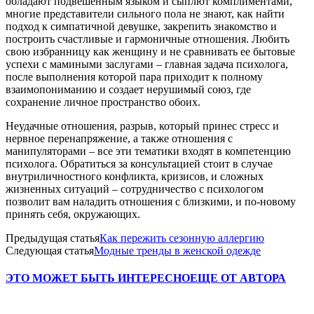
обладают подвешенным языком и сыплют комплиментами,
многие представители сильного пола не знают, как найти
подход к симпатичной девушке, закрепить знакомство и
построить счастливые и гармоничные отношения. Любить
свою избранницу как женщину и не сравнивать ее бытовые
успехи с мамиными заслугами – главная задача психолога,
после выполнения которой пара приходит к полному
взаимопониманию и создает нерушимый союз, где
сохранение личное пространство обоих.
Неудачные отношения, разрыв, который принес стресс и
нервное перенапряжение, а также отношения с
манипуляторами – все эти тематики входят в компетенцию
психолога. Обратиться за консультацией стоит в случае
внутриличностного конфликта, кризисов, и сложных
жизненных ситуаций – сотрудничество с психологом
позволит вам наладить отношения с близкими, и по-новому
принять себя, окружающих.
Предыдущая статья
Как пережить сезонную аллергию
Следующая статья
Модные тренды в женской одежде
ЭТО МОЖЕТ БЫТЬ ИНТЕРЕСНО
ЕЩЕ ОТ АВТОРА