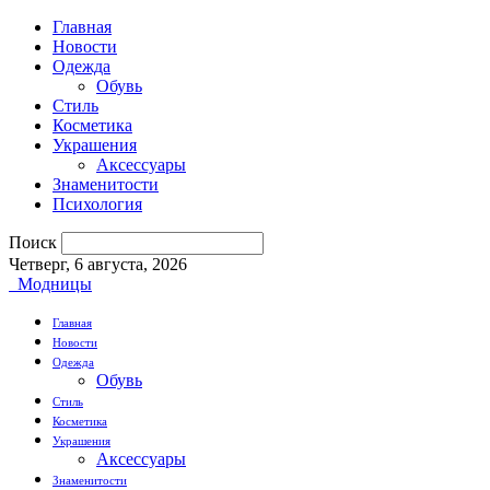
Главная
Новости
Одежда
Обувь
Стиль
Косметика
Украшения
Аксессуары
Знаменитости
Психология
Поиск
Четверг, 6 августа, 2026
Модницы
Главная
Новости
Одежда
Обувь
Стиль
Косметика
Украшения
Аксессуары
Знаменитости