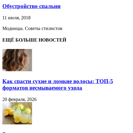
Обустройство спальни
11 июля, 2018
Модницы. Советы стилистов
ЕЩЁ БОЛЬШЕ НОВОСТЕЙ
Как спасти сухие и ломкие волосы: ТОП-5
форматов несмываемого ухода
20 февраля, 2026