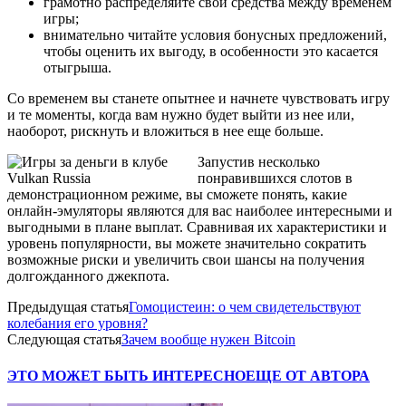
грамотно распределяйте свои средства между временем
игры;
внимательно читайте условия бонусных предложений,
чтобы оценить их выгоду, в особенности это касается
отыгрыша.
Со временем вы станете опытнее и начнете чувствовать игру
и те моменты, когда вам нужно будет выйти из нее или,
наоборот, рискнуть и вложиться в нее еще больше.
Запустив несколько
понравившихся слотов в
демонстрационном режиме, вы сможете понять, какие
онлайн-эмуляторы являются для вас наиболее интересными и
выгодными в плане выплат. Сравнивая их характеристики и
уровень популярности, вы можете значительно сократить
возможные риски и увеличить свои шансы на получения
долгожданного джекпота.
Предыдущая статья
Гомоцистеин: о чем свидетельствуют
колебания его уровня?
Следующая статья
Зачем вообще нужен Bitcoin
ЭТО МОЖЕТ БЫТЬ ИНТЕРЕСНО
ЕЩЕ ОТ АВТОРА