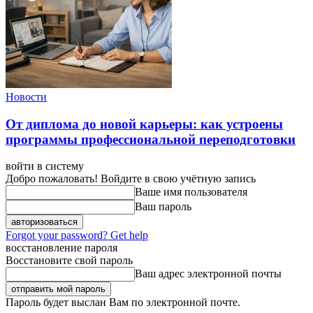
Новости
От диплома до новой карьеры: как устроены
программы профессиональной переподготовки
войти в систему
Добро пожаловать! Войдите в свою учётную запись
Ваше имя пользователя
Ваш пароль
Forgot your password? Get help
восстановление пароля
Восстановите свой пароль
Ваш адрес электронной почты
Пароль будет выслан Вам по электронной почте.