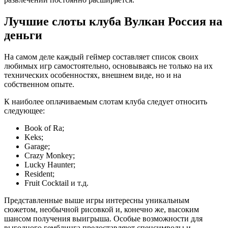
Лучшие слоты клуба Вулкан Россия на
деньги
На самом деле каждый геймер составляет список своих
любимых игр самостоятельно, основываясь не только на их
технических особенностях, внешнем виде, но и на
собственном опыте.
К наиболее оплачиваемым слотам клуба следует относить
следующее:
Book of Ra;
Keks;
Garage;
Crazy Monkey;
Lucky Haunter;
Resident;
Fruit Cocktail и т.д.
Представленные выше игры интересны уникальным
сюжетом, необычной рисовкой и, конечно же, высоким
шансом получения выигрыша. Особые возможности для
выгодного гемблинга предоставляют спецсимволы и