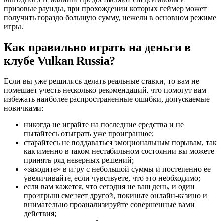
призовые раунды, при прохождении которых геймер может
получить гораздо большую сумму, нежели в основном режиме
игры.
Как правильно играть на деньги в
клубе Vulkan Russia?
Если вы уже решились делать реальные ставки, то вам не
помешает учесть несколько рекомендаций, что помогут вам
избежать наиболее распространенные ошибки, допускаемые
новичками:
никогда не играйте на последние средства и не
пытайтесь отыграть уже проигранное;
старайтесь не поддаваться эмоциональным порывам, так
как именно в таком нестабильном состоянии вы можете
принять ряд неверных решений;
«заходите» в игру с небольшой суммы и постепенно ее
увеличивайте, если чувствуете, что это необходимо;
если вам кажется, что сегодня не ваш день, и один
проигрыш сменяет другой, покиньте онлайн-казино и
внимательно проанализируйте совершенные вами
действия;