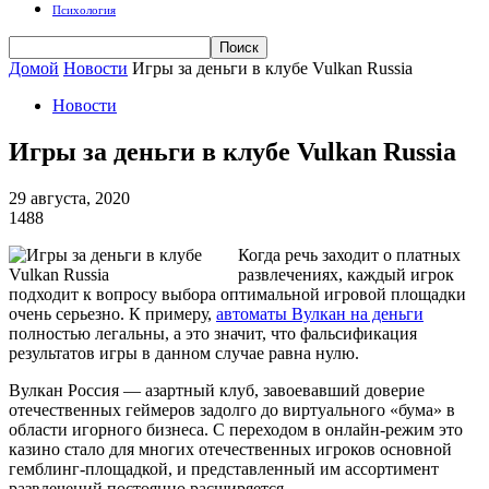
Психология
Домой
Новости
Игры за деньги в клубе Vulkan Russia
Новости
Игры за деньги в клубе Vulkan Russia
29 августа, 2020
1488
Когда речь заходит о платных
развлечениях, каждый игрок
подходит к вопросу выбора оптимальной игровой площадки
очень серьезно. К примеру,
автоматы Вулкан на деньги
полностью легальны, а это значит, что фальсификация
результатов игры в данном случае равна нулю.
Вулкан Россия — азартный клуб, завоевавший доверие
отечественных геймеров задолго до виртуального «бума» в
области игорного бизнеса. С переходом в онлайн-режим это
казино стало для многих отечественных игроков основной
гемблинг-площадкой, и представленный им ассортимент
развлечений постоянно расширяется.