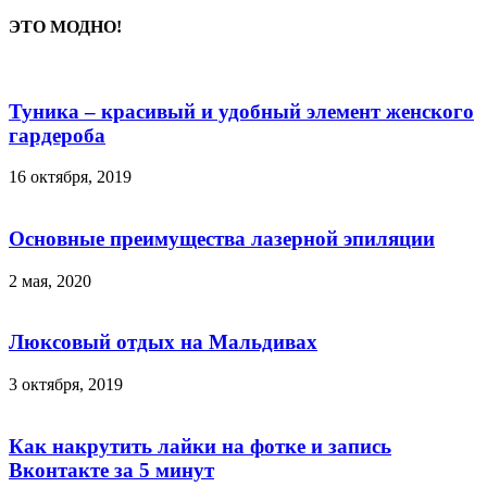
ЭТО МОДНО!
Туника – красивый и удобный элемент женского
гардероба
16 октября, 2019
Основные преимущества лазерной эпиляции
2 мая, 2020
Люксовый отдых на Мальдивах
3 октября, 2019
Как накрутить лайки на фотке и запись
Вконтакте за 5 минут