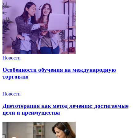
Новости
Особенности обучения на международную
торговлю
Новости
Диетотерапия как метод лечения: достигаемые
цели и преимущества