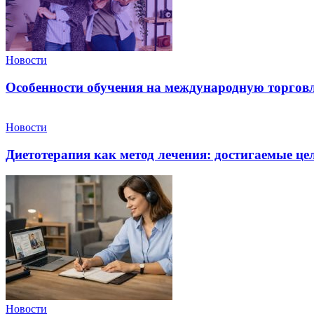
Новости
Особенности обучения на международную торгов
Новости
Диетотерапия как метод лечения: достигаемые це
Новости