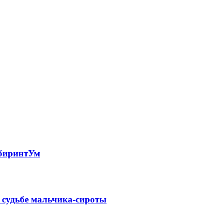
абиринтУм
о судьбе мальчика-сироты