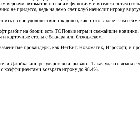
ым версиям автоматов по своим функциям и возможностям (толь
но не придется, ведь на демо-счет клуб начислит игроку виртуа
ить в свое удовольствие так долго, как этого захочет сам гейме
софт разбит на блоки: есть ТОПовые игры и свежайшие новинки
ы и карточные столы с баккара или блэкджеком.
наменитые провайдеры, как НетЕнт, Новоматик, Игрософт, и про
ители Джойказино регулярно выигрывают. Такая удача связана с
ы с коэффициентами возврата игроку до 98,4%.