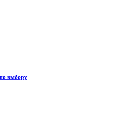
 по выбору