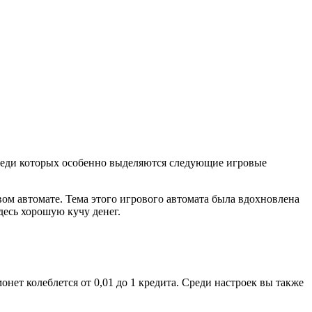
среди которых особенно выделяются следующие игровые
ом автомате. Тема этого игрового автомата была вдохновлена
есь хорошую кучу денег.
ет колеблется от 0,01 до 1 кредита. Среди настроек вы также