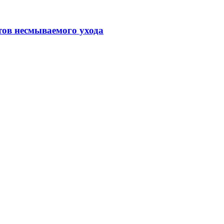
тов несмываемого ухода