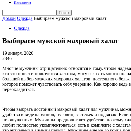
Психология
Домой
Одежда
Выбираем мужской махровый халат
Одежда
Выбираем мужской махровый халат
19 января, 2020
2346
Многие мужчины отрицательно относятся к тому, чтобы надеват
кто это понял и пользуются халатом, могут сказать много положи
большой выбор мужских махровых халатов, постельного белья 
которое поможет чувствовать себя уверенно. Как хорошо ведь 
переохладиться.
Чтобы выбрать достойный махровый халат для мужчины, можно у
удобства в виде карманов, пуговиц, застежек и подвязок. Если
по ощущениям. Мужчины предпочитают удобство, поэтому халаты
любит полностью укомплектоваться, есть в комплекте с халат
это актуально в зимний период. Мужчины еще не до конца пони