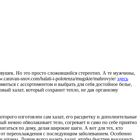
девушек. Но это просто сложившийся стереотип. А те мужчины,
caravan-snov.com/halati-i-polotenza/mugskie/mahrovyie/
здесь
иться с ассортиментом и выбрать для себя достойное белье,
овый халат, который сохранит тепло, не дав организму
оторого изготовлен сам халат, его расцветку и дополнительные
рый нежно обволакивает тело, согревает и само по себе приятно
аться по дому, делая широкие шаги. А вот для тех, кто
а от переохлаждения с последующим заболеванием. Особенно
и штаны. Лучше всего надеть халат, чтобы быстрее высохнуть