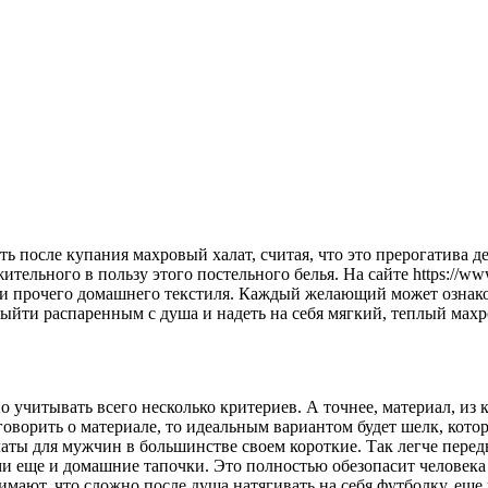
ь после купания махровый халат, считая, что это прерогатива 
тельного в пользу этого постельного белья. На сайте https://www.
и прочего домашнего текстиля. Каждый желающий может ознаком
выйти распаренным с душа и надеть на себя мягкий, теплый махр
читывать всего несколько критериев. А точнее, материал, из к
 говорить о материале, то идеальным вариантом будет шелк, кото
 для мужчин в большинстве своем короткие. Так легче передвиг
ами еще и домашние тапочки. Это полностью обезопасит человек
мают, что сложно после душа натягивать на себя футболку, еще 