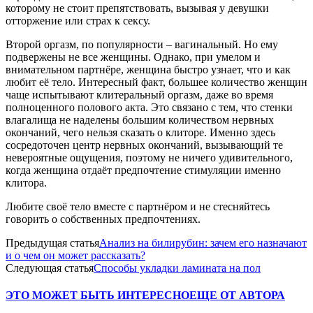
которому не стоит препятствовать, вызывая у девушки
отторжение или страх к сексу.
Второй оргазм, по популярности – вагинальный. Но ему
подвержены не все женщины. Однако, при умелом и
внимательном партнёре, женщина быстро узнает, что и как
любит её тело. Интересный факт, большее количество женщин
чаще испытывают клитеральный оргазм, даже во время
полноценного полового акта. Это связано с тем, что стенки
влагалища не наделены большим количеством нервных
окончаний, чего нельзя сказать о клиторе. Именно здесь
сосредоточен центр нервных окончаний, вызывающий те
невероятные ощущения, поэтому не ничего удивительного,
когда женщина отдаёт предпочтение стимуляции именно
клитора.
Любите своё тело вместе с партнёром и не стесняйтесь
говорить о собственных предпочтениях.
Предыдущая статья
Анализ на билирубин: зачем его назначают
и о чем он может рассказать?
Следующая статья
Способы укладки ламината на пол
ЭТО МОЖЕТ БЫТЬ ИНТЕРЕСНО
ЕЩЕ ОТ АВТОРА