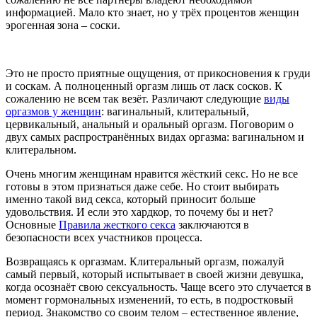
информацией. Мало кто знает, но у трёх процентов женщин
эрогенная зона – соски.
Это не просто приятные ощущения, от прикосновения к груди
и соскам. А полноценный оргазм лишь от ласк сосков. К
сожалению не всем так везёт. Различают следующие
виды
оргазмов у женщин
: вагинальный, клитеральный,
цервикальный, анальный и оральный оргазм. Поговорим о
двух самых распространённых видах оргазма: вагинальном и
клитеральном.
Очень многим женщинам нравится жёсткий секс. Но не все
готовы в этом признаться даже себе. Но стоит выбирать
именно такой вид секса, который приносит больше
удовольствия. И если это хардкор, то почему бы и нет?
Основные
Правила жесткого секса
заключаются в
безопасности всех участников процесса.
Возвращаясь к оргазмам. Клитеральный оргазм, пожалуй
самый первый, который испытывает в своей жизни девушка,
когда осознаёт свою сексуальность. Чаще всего это случается в
момент гормональных изменений, то есть, в подростковый
период. Знакомство со своим телом – естественное явление,