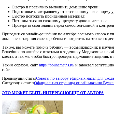
Быстро и правильно выполнить домашние уроки;
Подготовке к завтрашнему ответственному школ норму у
Быстро повторить пройденный материал;
Позаниматься по сложному предмету дополнительно;
Проверить свои знания перед самостоятельной и контрол
Пригодиться онлайн-решебник по алгебре восьмого класса к учеб
домашнего задания своего ребенка и потратить на это всего д
Так же, вы можете помочь ребенку — восьмиклассник в изучен
Решебник по алгебре с ответами к задачнику Мордковича на с
клеста, а так же, чтобы быстро проверить домашние задания, в 
Таким образом, сайт
https://polinamaths.ru/
и завоевал репутацию
сайта.
Предыдущая статья
Советы по выбору эфирных масел для ухода
Следующая статья
Официальная страница онлайн-казино Вулк
ЭТО МОЖЕТ БЫТЬ ИНТЕРЕСНО
ЕЩЕ ОТ АВТОРА