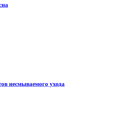
сна
тов несмываемого ухода