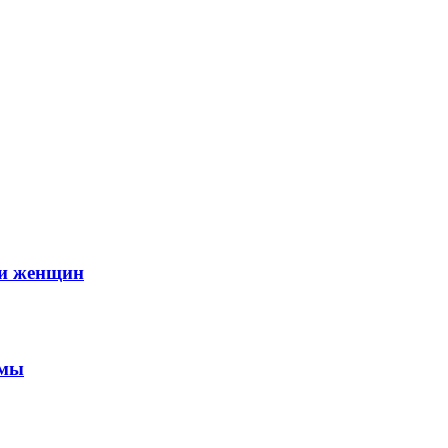
ти женщин
амы