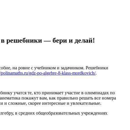
 в решебники — бери и делай!
собие, на ровне с учебником и задачником. Решебники
//polinamaths.ru/gdz-po-algebre-8-klass-mordkovich/
.
бнику учатся те, кто принимает участие в олимпиадах по
аиематика покажут вам, как правильно решать все номера
они и сложные, скорее интересные и увлекательные.
лгебру, в средних общеобразовательных учреждениях