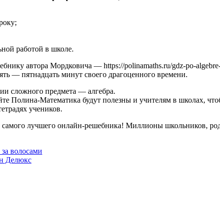
року;
ьной работой в школе.
нику автора Мордковича — https://polinamaths.ru/gdz-po-algebre
есять — пятнадцать минут своего драгоценного времени.
ии сложного предмета — алгебра.
айте Полина-Математика будут полезны и учителям в школах, чт
тетрадях учеников.
 самого лучшего онлайн-решебника! Миллионы школьников, роди
 за волосами
ан Делюкс