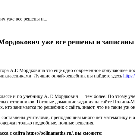
ич уже все решены и...
а Мордокович уже все решены и записаны
втора А.Г. Мордковича это еще одно современное облучающее по
ьмиклассниками. Лучшие онлай-решебник вы найдете здесь
https:
ассе и по учебнику А. Г. Мордкович — тем более! По этому уче
углых отличников. Готовые домашние задания на сайте Полина-М
х, кто занимается по решебник с сайта, знают, что не такие уж 
 составлены учителями, преподающим много лет математику и а
содержат только подробные, полные решения.
а с сайта https://polinamaths.ru/, вы сможете: