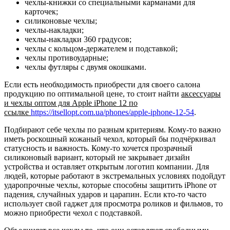
чехлы-книжки со специальными карманами для
карточек;
силиконовые чехлы;
чехлы-накладки;
чехлы-накладки 360 градусов;
чехлы с кольцом-держателем и подставкой;
чехлы противоударные;
чехлы футляры с двумя окошками.
Если есть необходимость приобрести для своего салона
продукцию по оптимальной цене, то стоит найти
аксессуары
и чехлы оптом для Apple iPhone 12 по
ссылке
https://itsellopt.com.ua/phones/apple-iphone-12-54
.
Подбирают себе чехлы по разным критериям. Кому-то важно
иметь роскошный кожаный чехол, который бы подчёркивал
статусность и важность. Кому-то хочется прозрачный
силиконовый вариант, который не закрывает дизайн
устройства и оставляет открытым логотип компании. Для
людей, которые работают в экстремальных условиях подойдут
ударопрочные чехлы, которые способны защитить iPhone от
падения, случайных ударов и царапин. Если кто-то часто
использует свой гаджет для просмотра роликов и фильмов, то
можно приобрести чехол с подставкой.