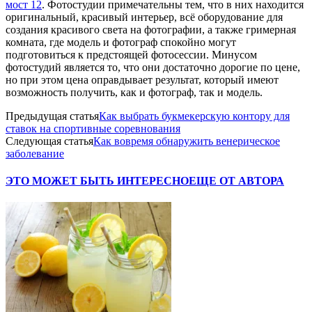
мост 12
. Фотостудии примечательны тем, что в них находится
оригинальный, красивый интерьер, всё оборудование для
создания красивого света на фотографии, а также гримерная
комната, где модель и фотограф спокойно могут
подготовиться к предстоящей фотосессии. Минусом
фотостудий является то, что они достаточно дорогие по цене,
но при этом цена оправдывает результат, который имеют
возможность получить, как и фотограф, так и модель.
Предыдущая статья
Как выбрать букмекерскую контору для
ставок на спортивные соревнования
Следующая статья
Как вовремя обнаружить венерическое
заболевание
ЭТО МОЖЕТ БЫТЬ ИНТЕРЕСНО
ЕЩЕ ОТ АВТОРА